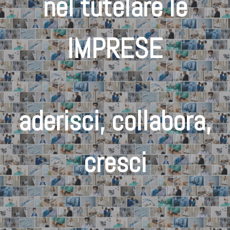
nel tutelare le
IMPRESE
aderisci, collabora,
cresci