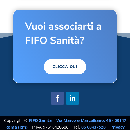
Vuoi associarti a
FIFO Sanità?
CLICCA QUI
Copyright ©
FIFO Sanità
|
Via Marco e Marcelliano, 45 - 00147
Roma (Rm)
| P.IVA 97610420586 | Tel.
06 68437520
|
Privacy